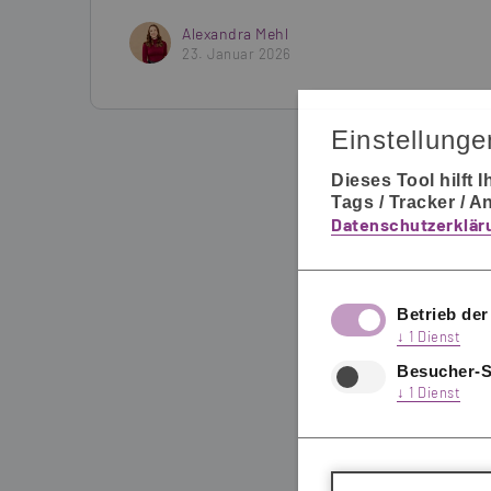
Alexandra Mehl
23. Januar 2026
Einstellunge
Dieses Tool hilft
Tags / Tracker / A
Datenschutzerklär
Betrieb der
↓
1
Dienst
Besucher-St
↓
1
Dienst