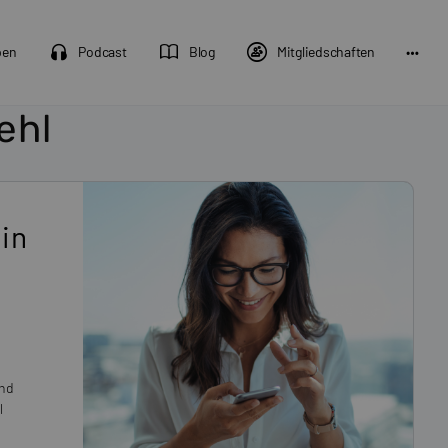
pen
Podcast
Blog
Mitgliedschaften
ehl
in
und
l