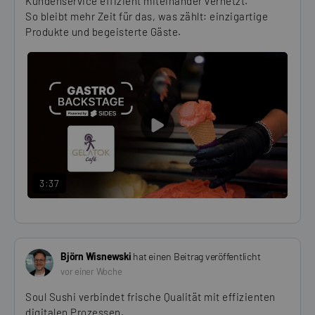
Kundenservice effizient miteinander vernetzt.
So bleibt mehr Zeit für das, was zählt: einzigartige
Produkte und begeisterte Gäste.
PLAY
VIDEO
3:37
Björn Wisnewski
hat einen Beitrag veröffentlicht
vor einer Woche
Soul Sushi verbindet frische Qualität mit effizienten
digitalen Prozessen.